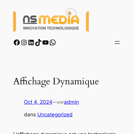
Aller
au
contenu
Facebook
Instagram
LinkedIn
TikTok
YouTube
WhatsApp
Affichage Dynamique
Oct 4, 2024
—
admin
par
dans
Uncategorized